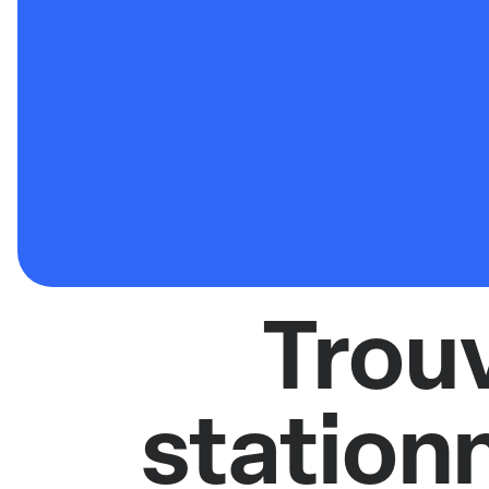
Trou
station