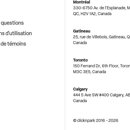
Montréal
330-6750 Av. de l'Esplanade, M
QC, H2V 1A2, Canada
x questions
Gatineau
s d'utilisation
25, rue de Villebois, Gatineau, 
Canada
e de témoins
Toronto
150 Ferrand Dr, 6th Floor, Toro
M3C 3E5, Canada
Calgary
444 5 Ave SW #400 Calgary, AB
Canada
© clicknpark
2016 -
2026