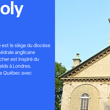
oly
é est le siège du diocèse
hédrale anglicane
ocher est inspiré du
ields à Londres.
 de Québec avec