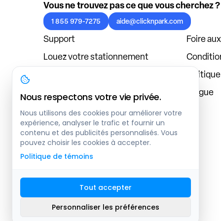
Vous ne trouvez pas ce que vous cherchez ?
1 855 979-7275
aide@clicknpark.com
Support
Foire au
Louez votre stationnement
Condition
Politique de confidentialité
Politiqu
À propos
Blogue
Nous respectons votre vie privée.
Connexion au tableau de bord
Nous utilisons des cookies pour améliorer votre
expérience, analyser le trafic et fournir un
contenu et des publicités personnalisés. Vous
pouvez choisir les cookies à accepter.
Politique de témoins
Tout accepter
Plan du site
Personnaliser les préférences