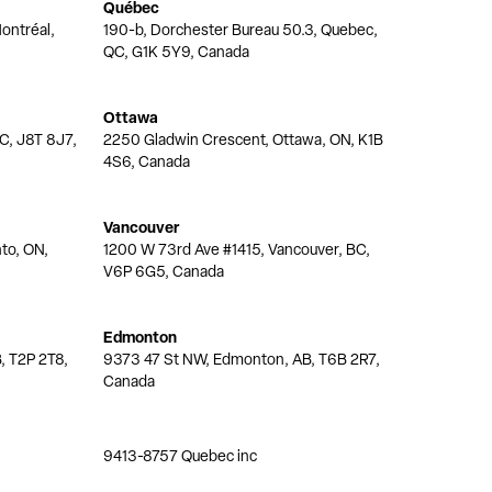
Québec
ontréal,
190-b, Dorchester Bureau 50.3, Quebec,
QC, G1K 5Y9, Canada
Ottawa
QC, J8T 8J7,
2250 Gladwin Crescent, Ottawa, ON, K1B
4S6, Canada
Vancouver
nto, ON,
1200 W 73rd Ave #1415, Vancouver, BC,
V6P 6G5, Canada
Edmonton
, T2P 2T8,
9373 47 St NW, Edmonton, AB, T6B 2R7,
Canada
9413-8757 Quebec inc