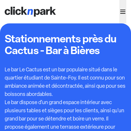
Stationnements près du
Cactus - Bar à Bières
Le bar Le Cactus est un bar populaire situé dans le
quartier étudiant de Sainte-Foy. Il est connu pour son
ambiance animée et décontractée, ainsi que pour ses
boissons abordables.
Le bar dispose d'un grand espace intérieur avec
plusieurs tables et sièges pour les clients, ainsi qu'un
grand bar pour se détendre et boire un verre. Il
propose également une terrasse extérieure pour