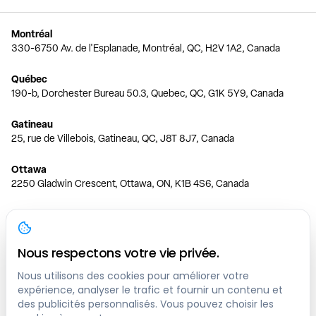
Montréal
330-6750 Av. de l'Esplanade, Montréal, QC, H2V 1A2, Canada
Québec
190-b, Dorchester Bureau 50.3, Quebec, QC, G1K 5Y9, Canada
Gatineau
25, rue de Villebois, Gatineau, QC, J8T 8J7, Canada
Ottawa
2250 Gladwin Crescent, Ottawa, ON, K1B 4S6, Canada
Toronto
150 Ferrand Dr, 6th Floor, Toronto, ON, M3C 3E5, Canada
Nous respectons votre vie privée.
Vancouver
1200 W 73rd Ave #1415, Vancouver, BC, V6P 6G5, Canada
Nous utilisons des cookies pour améliorer votre
expérience, analyser le trafic et fournir un contenu et
des publicités personnalisés. Vous pouvez choisir les
Calgary