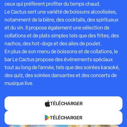
ceux qui préfèrent profiter du temps chaud.
Le Cactus sert une variété de boissons alcoolisées,
notamment de la bière, des cocktails, des spiritueux
et du vin. Il propose également une sélection de
collations et de plats simples tels que des frites, des
nachos, des hot-dogs et des ailes de poulet.
En plus de son menu de boissons et de collations, le
bar Le Cactus propose des événements spéciaux
tout au long de l'année, tels que des soirées karaoké,
des quiz, des soirées dansantes et des concerts de
musique live.
TÉLÉCHARGER
TÉLÉCHARGER