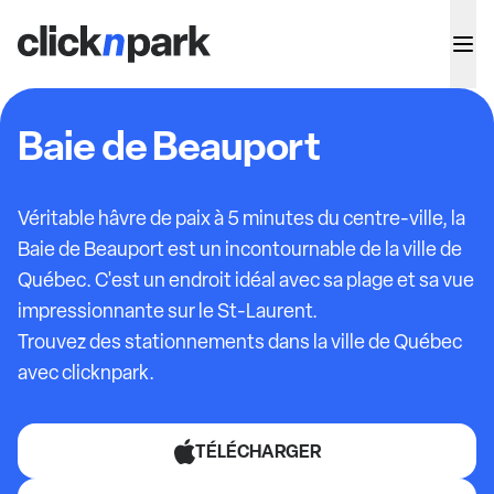
Baie de Beauport
Véritable hâvre de paix à 5 minutes du centre-ville, la
Baie de Beauport est un incontournable de la ville de
Québec. C'est un endroit idéal avec sa plage et sa vue
impressionnante sur le St-Laurent.
Trouvez des stationnements dans la ville de Québec
avec clicknpark.
TÉLÉCHARGER