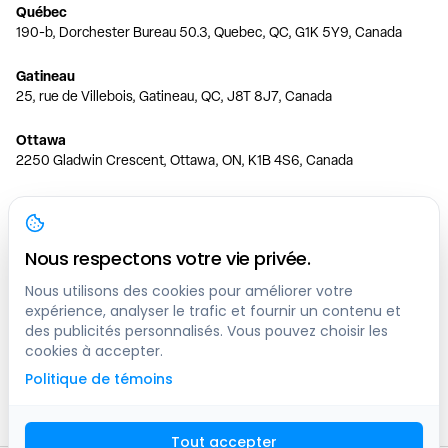
Québec
190-b, Dorchester Bureau 50.3, Quebec, QC, G1K 5Y9, Canada
Gatineau
25, rue de Villebois, Gatineau, QC, J8T 8J7, Canada
Ottawa
2250 Gladwin Crescent, Ottawa, ON, K1B 4S6, Canada
Toronto
150 Ferrand Dr, 6th Floor, Toronto, ON, M3C 3E5, Canada
Nous respectons votre vie privée.
Vancouver
1200 W 73rd Ave #1415, Vancouver, BC, V6P 6G5, Canada
Nous utilisons des cookies pour améliorer votre
expérience, analyser le trafic et fournir un contenu et
des publicités personnalisés. Vous pouvez choisir les
Calgary
cookies à accepter.
444 5 Ave SW #400 Calgary, AB, T2P 2T8, Canada
Politique de témoins
Edmonton
9373 47 St NW, Edmonton, AB, T6B 2R7, Canada
Tout accepter