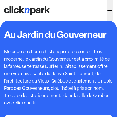
Au Jardin du Gouverneur
Mélange de charme historique et de confort très
moderne, le Jardin du Gouverneur est à proximité de
la fameuse terrasse Dufferin. L’établissement offre
une vue saisissante du fleuve Saint-Laurent, de
l’architecture du Vieux-Québec et également le noble
Parc des Gouverneurs, d'où l'hôtel à pris son nom.
Trouvez des stationnements dans la ville de Québec
avec clicknpark.