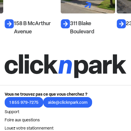
158 B McArthur
311 Blake
2
Avenue
Boulevard
Vous ne trouvez pas ce que vous cherchez ?
1 855 979-7275
aide@clicknpark.com
Support
Foire aux questions
Louez votre stationnement