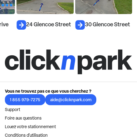
rive
24 Glencoe Street
30 Glencoe Street
Vous ne trouvez pas ce que vous cherchez ?
1 855 979-7275
aide@clicknpark.com
Support
Foire aux questions
Louez votre stationnement
Conditions d'utilisation