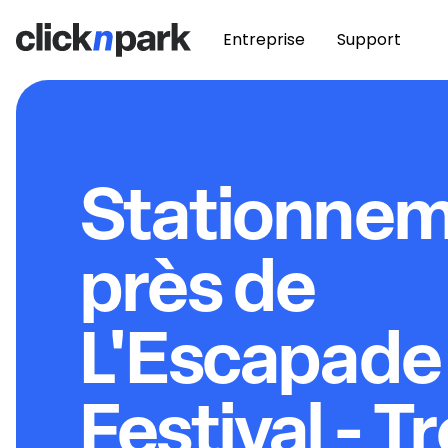
Entreprise
Support
Stationne
près de
L'Escapade
Festival - T