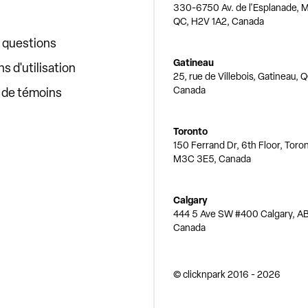
330-6750 Av. de l'Esplanade, M
QC, H2V 1A2, Canada
x questions
Gatineau
s d'utilisation
25, rue de Villebois, Gatineau, 
Canada
e de témoins
Toronto
150 Ferrand Dr, 6th Floor, Toro
M3C 3E5, Canada
Calgary
444 5 Ave SW #400 Calgary, AB
Canada
© clicknpark
2016 -
2026