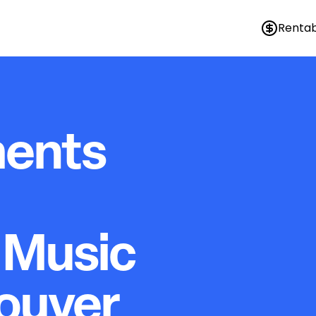
Rentab
ments
 Music
rouver