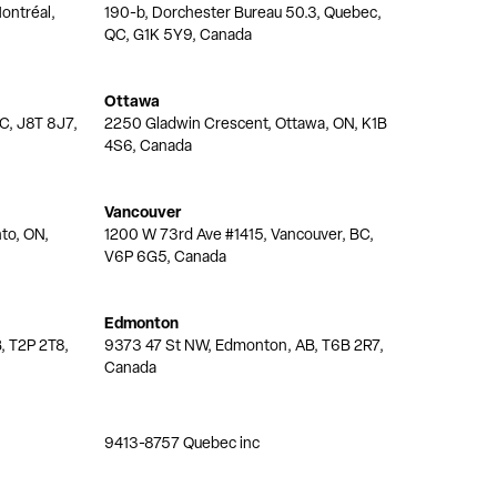
ontréal,
190-b, Dorchester Bureau 50.3, Quebec,
QC, G1K 5Y9, Canada
Ottawa
QC, J8T 8J7,
2250 Gladwin Crescent, Ottawa, ON, K1B
4S6, Canada
Vancouver
nto, ON,
1200 W 73rd Ave #1415, Vancouver, BC,
V6P 6G5, Canada
Edmonton
, T2P 2T8,
9373 47 St NW, Edmonton, AB, T6B 2R7,
Canada
9413-8757 Quebec inc