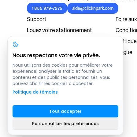
1 855 979-7275
aide@clicknpark.com
Support
Foire au
Louez votre stationnement
Condition
Politique de confidentialité
Politiqu
À propos
Blogue
Nous respectons votre vie privée.
Connexion au tableau de bord
Nous utilisons des cookies pour améliorer votre
expérience, analyser le trafic et fournir un
contenu et des publicités personnalisés. Vous
pouvez choisir les cookies à accepter.
Politique de témoins
Tout accepter
Plan du site
Personnaliser les préférences