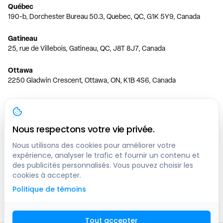
Québec
190-b, Dorchester Bureau 50.3, Quebec, QC, G1K 5Y9, Canada
Gatineau
25, rue de Villebois, Gatineau, QC, J8T 8J7, Canada
Ottawa
2250 Gladwin Crescent, Ottawa, ON, K1B 4S6, Canada
Toronto
150 Ferrand Dr, 6th Floor, Toronto, ON, M3C 3E5, Canada
Nous respectons votre vie privée.
Vancouver
1200 W 73rd Ave #1415, Vancouver, BC, V6P 6G5, Canada
Nous utilisons des cookies pour améliorer votre
expérience, analyser le trafic et fournir un contenu et
des publicités personnalisés. Vous pouvez choisir les
Calgary
cookies à accepter.
444 5 Ave SW #400 Calgary, AB, T2P 2T8, Canada
Politique de témoins
Edmonton
9373 47 St NW, Edmonton, AB, T6B 2R7, Canada
Tout accepter