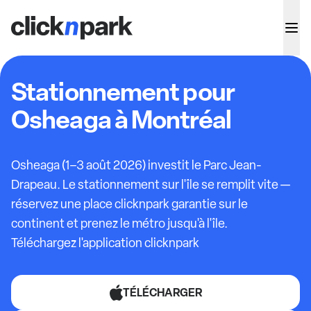
Stationnement pour
Osheaga à Montréal
Osheaga (1–3 août 2026) investit le Parc Jean-
Drapeau. Le stationnement sur l'île se remplit vite —
réservez une place clicknpark garantie sur le
continent et prenez le métro jusqu'à l'île.
Téléchargez l'application clicknpark
TÉLÉCHARGER