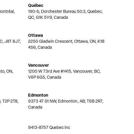
Québec
ontréal,
190-b, Dorchester Bureau 50.3, Quebec,
QC, G1K 5Y9, Canada
Ottawa
QC, J8T 8J7,
2250 Gladwin Crescent, Ottawa, ON, K1B
4S6, Canada
Vancouver
nto, ON,
1200 W 73rd Ave #1415, Vancouver, BC,
V6P 6G5, Canada
Edmonton
, T2P 2T8,
9373 47 St NW, Edmonton, AB, T6B 2R7,
Canada
9413-8757 Quebec inc