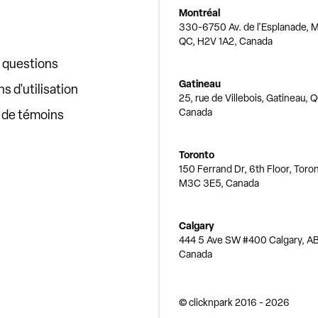
Montréal
330-6750 Av. de l'Esplanade, M
QC, H2V 1A2, Canada
x questions
Gatineau
s d'utilisation
25, rue de Villebois, Gatineau, 
Canada
e de témoins
Toronto
150 Ferrand Dr, 6th Floor, Toro
M3C 3E5, Canada
Calgary
444 5 Ave SW #400 Calgary, AB
Canada
© clicknpark
2016 -
2026