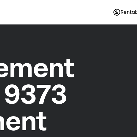
Rentab
nement
 9373
ment