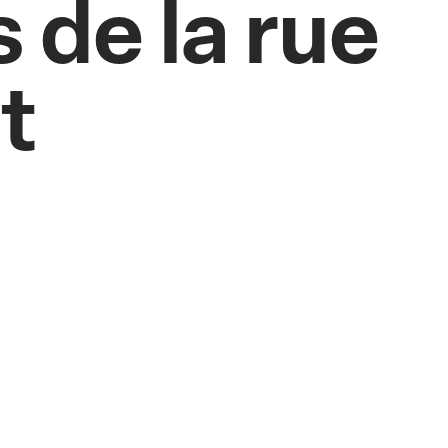
 de la rue
t