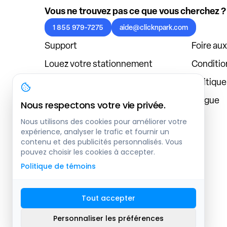
Vous ne trouvez pas ce que vous cherchez ?
1 855 979-7275
aide@clicknpark.com
Support
Foire au
Louez votre stationnement
Condition
Politique de confidentialité
Politiqu
À propos
Blogue
Nous respectons votre vie privée.
Connexion au tableau de bord
Nous utilisons des cookies pour améliorer votre
expérience, analyser le trafic et fournir un
contenu et des publicités personnalisés. Vous
pouvez choisir les cookies à accepter.
Politique de témoins
Tout accepter
Plan du site
Personnaliser les préférences