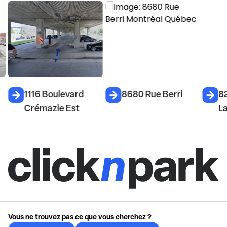
1116 Boulevard
8680 Rue Berri
8
Crémazie Est
L
Vous ne trouvez pas ce que vous cherchez ?