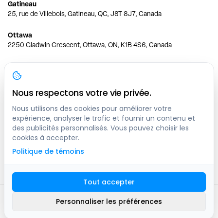
Gatineau
25, rue de Villebois, Gatineau, QC, J8T 8J7, Canada
Ottawa
2250 Gladwin Crescent, Ottawa, ON, K1B 4S6, Canada
Toronto
150 Ferrand Dr, 6th Floor, Toronto, ON, M3C 3E5, Canada
Nous respectons votre vie privée.
Vancouver
1200 W 73rd Ave #1415, Vancouver, BC, V6P 6G5, Canada
Nous utilisons des cookies pour améliorer votre
expérience, analyser le trafic et fournir un contenu et
des publicités personnalisés. Vous pouvez choisir les
Calgary
cookies à accepter.
444 5 Ave SW #400 Calgary, AB, T2P 2T8, Canada
Politique de témoins
Edmonton
9373 47 St NW, Edmonton, AB, T6B 2R7, Canada
Tout accepter
© clicknpark
2016 -
2026
Personnaliser les préférences
Plan du site
9413-8757 Quebec inc