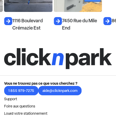
1116 Boulevard
7450 Rue du Mile
8
Crémazie Est
End
Vous ne trouvez pas ce que vous cherchez ?
1 855 979-7275
aide@clicknpark.com
Support
Foire aux questions
Louez votre stationnement