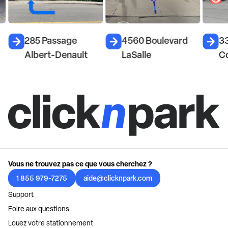
285 Passage
4560 Boulevard
33
Albert-Denault
LaSalle
C
Vous ne trouvez pas ce que vous cherchez ?
1 855 979-7275
aide@clicknpark.com
Support
Foire aux questions
Louez votre stationnement