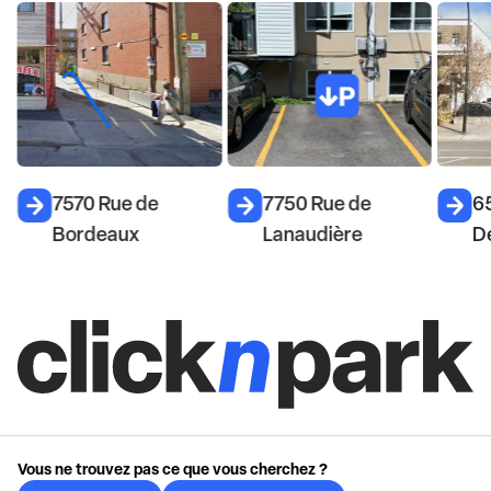
7570 Rue de
7750 Rue de
65
Bordeaux
Lanaudière
D
Vous ne trouvez pas ce que vous cherchez ?