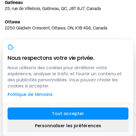
Gatineau
25, rue de Villebois, Gatineau, QC, J8T 8J7, Canada
Ottawa
2250 Gladwin Crescent, Ottawa, ON, K1B 4S6, Canada
Toronto
150 Ferrand Dr, 6th Floor, Toronto, ON, M3C 3E5, Canada
Nous respectons votre vie privée.
Vancouver
1200 W 73rd Ave #1415, Vancouver, BC, V6P 6G5, Canada
Nous utilisons des cookies pour améliorer votre
expérience, analyser le trafic et fournir un contenu et
des publicités personnalisés. Vous pouvez choisir les
Calgary
cookies à accepter.
444 5 Ave SW #400 Calgary, AB, T2P 2T8, Canada
Politique de témoins
Edmonton
9373 47 St NW, Edmonton, AB, T6B 2R7, Canada
Tout accepter
© clicknpark
2016 -
2026
Personnaliser les préférences
Plan du site
9413-8757 Quebec inc