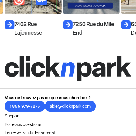
7402 Rue
7250 Rue du Mile
65
Lajeunesse
End
De
Vous ne trouvez pas ce que vous cherchez ?
1 855 979-7275
aide@clicknpark.com
Support
Foire aux questions
Louez votre stationnement