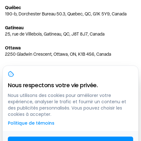
Québec
190-b, Dorchester Bureau 50.3, Quebec, QC, G1K 5Y9, Canada
Gatineau
25, rue de Villebois, Gatineau, QC, J8T 8J7, Canada
Ottawa
2250 Gladwin Crescent, Ottawa, ON, K1B 4S6, Canada
Toronto
150 Ferrand Dr, 6th Floor, Toronto, ON, M3C 3E5, Canada
Nous respectons votre vie privée.
Vancouver
1200 W 73rd Ave #1415, Vancouver, BC, V6P 6G5, Canada
Nous utilisons des cookies pour améliorer votre
expérience, analyser le trafic et fournir un contenu et
des publicités personnalisés. Vous pouvez choisir les
Calgary
cookies à accepter.
444 5 Ave SW #400 Calgary, AB, T2P 2T8, Canada
Politique de témoins
Edmonton
9373 47 St NW, Edmonton, AB, T6B 2R7, Canada