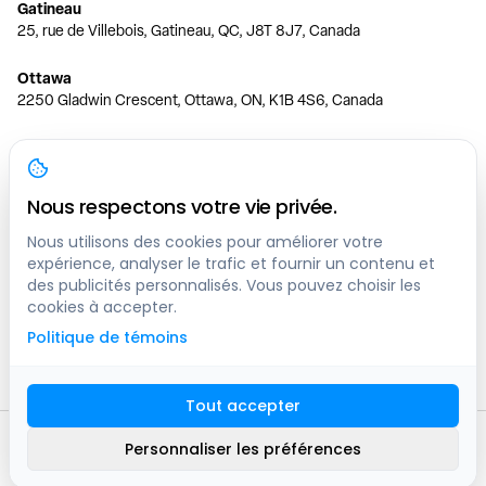
Gatineau
25, rue de Villebois, Gatineau, QC, J8T 8J7, Canada
Ottawa
2250 Gladwin Crescent, Ottawa, ON, K1B 4S6, Canada
Toronto
150 Ferrand Dr, 6th Floor, Toronto, ON, M3C 3E5, Canada
Nous respectons votre vie privée.
Vancouver
1200 W 73rd Ave #1415, Vancouver, BC, V6P 6G5, Canada
Nous utilisons des cookies pour améliorer votre
expérience, analyser le trafic et fournir un contenu et
des publicités personnalisés. Vous pouvez choisir les
Calgary
cookies à accepter.
444 5 Ave SW #400 Calgary, AB, T2P 2T8, Canada
Politique de témoins
Edmonton
9373 47 St NW, Edmonton, AB, T6B 2R7, Canada
Tout accepter
© clicknpark
2016 -
2026
Personnaliser les préférences
Plan du site
9413-8757 Quebec inc