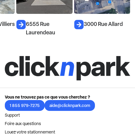
illiers
6555 Rue
3000 Rue Allard
Laurendeau
Vous ne trouvez pas ce que vous cherchez ?
1 855 979-7275
aide@clicknpark.com
Support
Foire aux questions
Louez votre stationnement