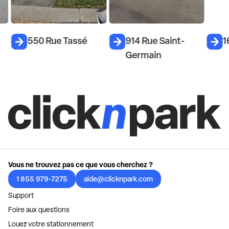
550 Rue Tassé
914 Rue Saint-
1
Germain
Vous ne trouvez pas ce que vous cherchez ?
1 855 979-7275
aide@clicknpark.com
Support
Foire aux questions
Louez votre stationnement