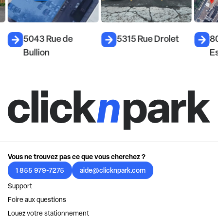
5043 Rue de
5315 Rue Drolet
80
Bullion
E
Vous ne trouvez pas ce que vous cherchez ?
1 855 979-7275
aide@clicknpark.com
Support
Foire aux questions
Louez votre stationnement