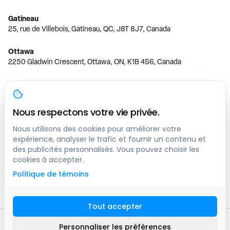
Gatineau
25, rue de Villebois, Gatineau, QC, J8T 8J7, Canada
Ottawa
2250 Gladwin Crescent, Ottawa, ON, K1B 4S6, Canada
Toronto
150 Ferrand Dr, 6th Floor, Toronto, ON, M3C 3E5, Canada
Nous respectons votre vie privée.
Vancouver
1200 W 73rd Ave #1415, Vancouver, BC, V6P 6G5, Canada
Nous utilisons des cookies pour améliorer votre
expérience, analyser le trafic et fournir un contenu et
des publicités personnalisés. Vous pouvez choisir les
Calgary
cookies à accepter.
444 5 Ave SW #400 Calgary, AB, T2P 2T8, Canada
Politique de témoins
Edmonton
9373 47 St NW, Edmonton, AB, T6B 2R7, Canada
Tout accepter
© clicknpark
2016 -
2026
Personnaliser les préférences
Plan du site