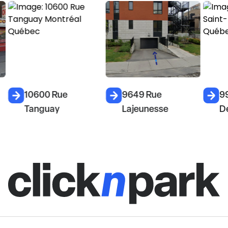
10600 Rue
9649 Rue
9
Tanguay
Lajeunesse
D