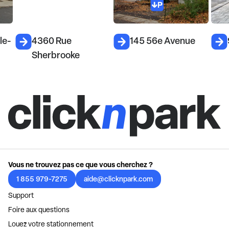
-
4360 Rue
145 56e Avenue
9
Sherbrooke
Vous ne trouvez pas ce que vous cherchez ?
1 855 979-7275
aide@clicknpark.com
Support
Foire aux questions
Louez votre stationnement