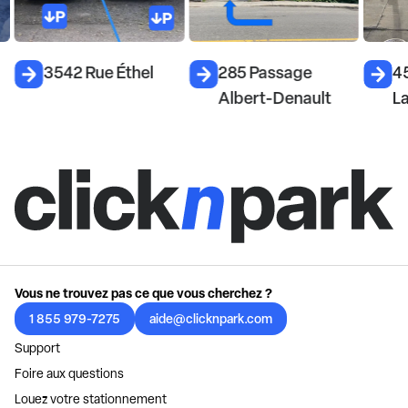
3542 Rue Éthel
285 Passage
4
Albert-Denault
La
Vous ne trouvez pas ce que vous cherchez ?
1 855 979-7275
aide@clicknpark.com
Support
Foire aux questions
Louez votre stationnement