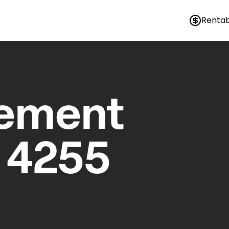
Rentab
nement
 4255