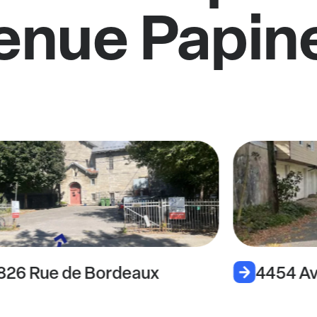
enue Papin
826 Rue de Bordeaux
4454 Av