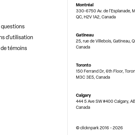
Montréal
330-6750 Av. de l'Esplanade, M
QC, H2V 1A2, Canada
x questions
Gatineau
s d'utilisation
25, rue de Villebois, Gatineau, 
Canada
e de témoins
Toronto
150 Ferrand Dr, 6th Floor, Toro
M3C 3E5, Canada
Calgary
444 5 Ave SW #400 Calgary, AB
Canada
© clicknpark
2016 -
2026