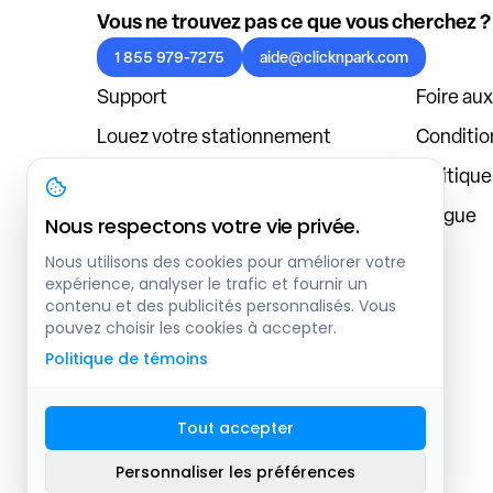
Vous ne trouvez pas ce que vous cherchez ?
1 855 979-7275
aide@clicknpark.com
Support
Foire au
Louez votre stationnement
Condition
Politique de confidentialité
Politiqu
À propos
Blogue
Nous respectons votre vie privée.
Connexion au tableau de bord
Nous utilisons des cookies pour améliorer votre
expérience, analyser le trafic et fournir un
contenu et des publicités personnalisés. Vous
pouvez choisir les cookies à accepter.
Politique de témoins
Tout accepter
Plan du site
Personnaliser les préférences