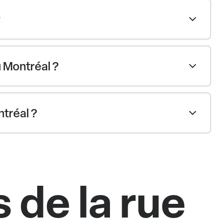
?
 Montréal ?
ntréal ?
 de la rue