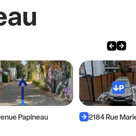
eau
enue Papineau
2184 Rue Mar