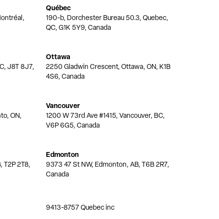
Québec
ontréal,
190-b, Dorchester Bureau 50.3, Quebec,
QC, G1K 5Y9, Canada
Ottawa
QC, J8T 8J7,
2250 Gladwin Crescent, Ottawa, ON, K1B
4S6, Canada
Vancouver
nto, ON,
1200 W 73rd Ave #1415, Vancouver, BC,
V6P 6G5, Canada
Edmonton
, T2P 2T8,
9373 47 St NW, Edmonton, AB, T6B 2R7,
Canada
9413-8757 Quebec inc