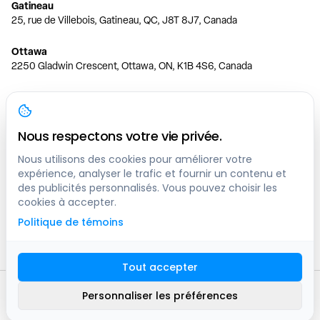
Gatineau
25, rue de Villebois, Gatineau, QC, J8T 8J7, Canada
Ottawa
2250 Gladwin Crescent, Ottawa, ON, K1B 4S6, Canada
Toronto
150 Ferrand Dr, 6th Floor, Toronto, ON, M3C 3E5, Canada
Nous respectons votre vie privée.
Vancouver
1200 W 73rd Ave #1415, Vancouver, BC, V6P 6G5, Canada
Nous utilisons des cookies pour améliorer votre
expérience, analyser le trafic et fournir un contenu et
des publicités personnalisés. Vous pouvez choisir les
Calgary
cookies à accepter.
444 5 Ave SW #400 Calgary, AB, T2P 2T8, Canada
Politique de témoins
Edmonton
9373 47 St NW, Edmonton, AB, T6B 2R7, Canada
Tout accepter
© clicknpark
2016 -
2026
Personnaliser les préférences
Plan du site
9413-8757 Quebec inc