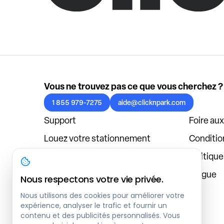
Vous ne trouvez pas ce que vous cherchez ?
1 855 979-7275
aide@clicknpark.com
Support
Foire au
Louez votre stationnement
Condition
Politique de confidentialité
Politiqu
À propos
Blogue
Nous respectons votre vie privée.
Connexion au tableau de bord
Nous utilisons des cookies pour améliorer votre
expérience, analyser le trafic et fournir un
contenu et des publicités personnalisés. Vous