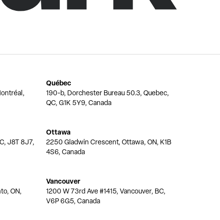
Québec
ontréal,
190-b, Dorchester Bureau 50.3, Quebec,
QC, G1K 5Y9, Canada
Ottawa
QC, J8T 8J7,
2250 Gladwin Crescent, Ottawa, ON, K1B
4S6, Canada
Vancouver
nto, ON,
1200 W 73rd Ave #1415, Vancouver, BC,
V6P 6G5, Canada