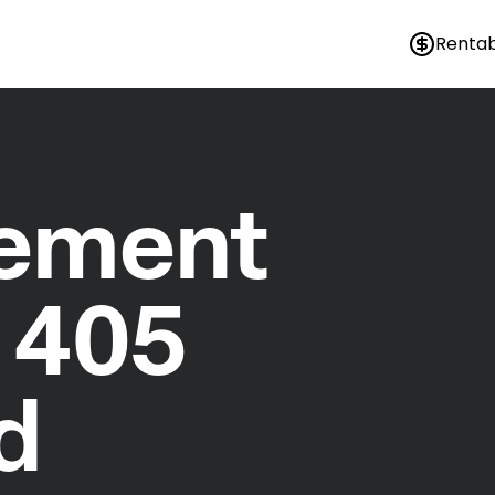
Rentab
nement
 405
d