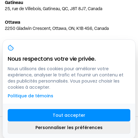
Gatineau
25, rue de Villebois, Gatineau, QC, J8T 8J7, Canada
Ottawa
2250 Gladwin Crescent, Ottawa, ON, K1B 4S6, Canada
Toronto
150 Ferrand Dr, 6th Floor, Toronto, ON, M3C 3E5, Canada
Nous respectons votre vie privée.
Vancouver
1200 W 73rd Ave #1415, Vancouver, BC, V6P 6G5, Canada
Nous utilisons des cookies pour améliorer votre
expérience, analyser le trafic et fournir un contenu et
des publicités personnalisés. Vous pouvez choisir les
Calgary
cookies à accepter.
444 5 Ave SW #400 Calgary, AB, T2P 2T8, Canada
Politique de témoins
Edmonton
9373 47 St NW, Edmonton, AB, T6B 2R7, Canada
Tout accepter
© clicknpark
2016 -
2026
Personnaliser les préférences
Plan du site
9413-8757 Quebec inc