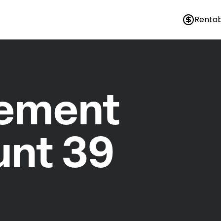
Rentab
nement
nt 39