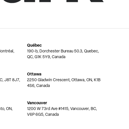
Québec
ontréal,
190-b, Dorchester Bureau 50.3, Quebec,
QC, G1K 5Y9, Canada
Ottawa
QC, J8T 8J7,
2250 Gladwin Crescent, Ottawa, ON, K1B
4S6, Canada
Vancouver
nto, ON,
1200 W 73rd Ave #1415, Vancouver, BC,
V6P 6G5, Canada