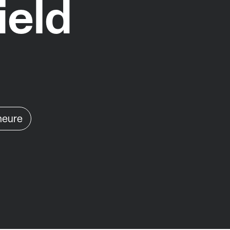
ield
'heure