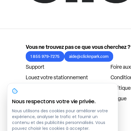
Vous ne trouvez pas ce que vous cherchez ?
1 855 979-7275
aide@clicknpark.com
Support
Foire au
Louez votre stationnement
Condition
Politique de confidentialité
Politiqu
À propos
Blogue
Nous respectons votre vie privée.
Connexion au tableau de bord
Nous utilisons des cookies pour améliorer votre
expérience, analyser le trafic et fournir un
contenu et des publicités personnalisés. Vous
pouvez choisir les cookies à accepter.