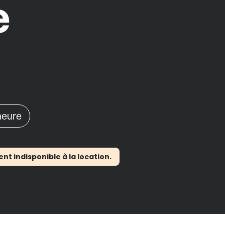
e
'heure
 indisponible à la location.