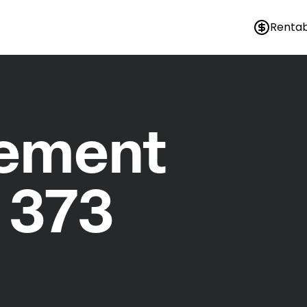
Rentab
nement
 373