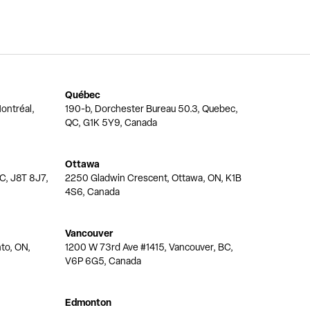
Québec
ontréal,
190-b, Dorchester Bureau 50.3, Quebec,
QC, G1K 5Y9, Canada
Ottawa
QC, J8T 8J7,
2250 Gladwin Crescent, Ottawa, ON, K1B
4S6, Canada
Vancouver
nto, ON,
1200 W 73rd Ave #1415, Vancouver, BC,
V6P 6G5, Canada
Edmonton