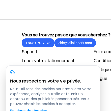
Vous ne trouvez pas ce que vous cherchez ?
1 855 979-7275
aide@clicknpark.com
Support
Foire au
Louez votre stationnement
Condition
Politique de confidentialité
Politiqu
À propos
Blogue
Nous respectons votre vie privée.
Connexion au tableau de bord
Nous utilisons des cookies pour améliorer votre
expérience, analyser le trafic et fournir un
contenu et des publicités personnalisés. Vous
pouvez choisir les cookies à accepter.
Politique de témoins