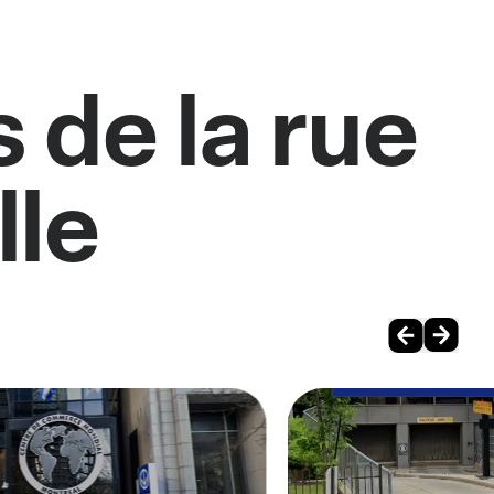
 de la rue
lle