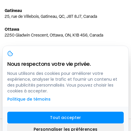
Gatineau
25, rue de Villebois, Gatineau, QC, J8T 8J7, Canada
Ottawa
2250 Gladwin Crescent, Ottawa, ON, K1B 4S6, Canada
Toronto
150 Ferrand Dr, 6th Floor, Toronto, ON, M3C 3E5, Canada
Nous respectons votre vie privée.
Vancouver
1200 W 73rd Ave #1415, Vancouver, BC, V6P 6G5, Canada
Nous utilisons des cookies pour améliorer votre
expérience, analyser le trafic et fournir un contenu et
des publicités personnalisés. Vous pouvez choisir les
Calgary
cookies à accepter.
444 5 Ave SW #400 Calgary, AB, T2P 2T8, Canada
Politique de témoins
Edmonton
9373 47 St NW, Edmonton, AB, T6B 2R7, Canada
Tout accepter
© clicknpark
2016 -
2026
Personnaliser les préférences
Plan du site