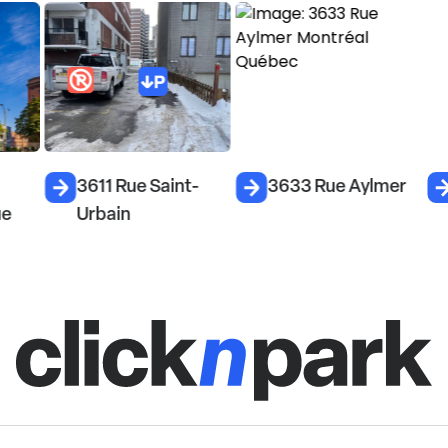
3611 Rue Saint-
3633 Rue Aylmer
3
Urbain
D