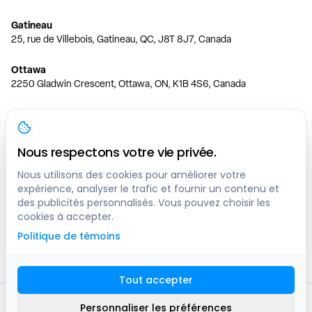
Gatineau
25, rue de Villebois, Gatineau, QC, J8T 8J7, Canada
Ottawa
2250 Gladwin Crescent, Ottawa, ON, K1B 4S6, Canada
Toronto
150 Ferrand Dr, 6th Floor, Toronto, ON, M3C 3E5, Canada
Nous respectons votre vie privée.
Vancouver
1200 W 73rd Ave #1415, Vancouver, BC, V6P 6G5, Canada
Nous utilisons des cookies pour améliorer votre
expérience, analyser le trafic et fournir un contenu et
des publicités personnalisés. Vous pouvez choisir les
Calgary
cookies à accepter.
444 5 Ave SW #400 Calgary, AB, T2P 2T8, Canada
Politique de témoins
Edmonton
9373 47 St NW, Edmonton, AB, T6B 2R7, Canada
Tout accepter
© clicknpark
2016 -
2026
Personnaliser les préférences
Plan du site