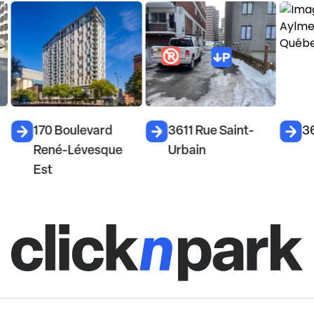
170 Boulevard
3611 Rue Saint-
3
René-Lévesque
Urbain
Est