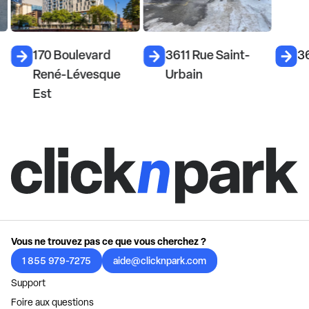
170 Boulevard
3611 Rue Saint-
3
René-Lévesque
Urbain
Est
Vous ne trouvez pas ce que vous cherchez ?
1 855 979-7275
aide@clicknpark.com
Support
Foire aux questions