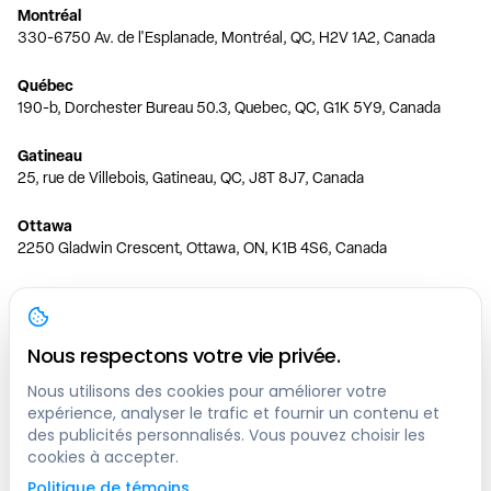
Montréal
330-6750 Av. de l'Esplanade, Montréal, QC, H2V 1A2, Canada
Québec
190-b, Dorchester Bureau 50.3, Quebec, QC, G1K 5Y9, Canada
Gatineau
25, rue de Villebois, Gatineau, QC, J8T 8J7, Canada
Ottawa
2250 Gladwin Crescent, Ottawa, ON, K1B 4S6, Canada
Toronto
150 Ferrand Dr, 6th Floor, Toronto, ON, M3C 3E5, Canada
Nous respectons votre vie privée.
Vancouver
1200 W 73rd Ave #1415, Vancouver, BC, V6P 6G5, Canada
Nous utilisons des cookies pour améliorer votre
expérience, analyser le trafic et fournir un contenu et
des publicités personnalisés. Vous pouvez choisir les
Calgary
cookies à accepter.
444 5 Ave SW #400 Calgary, AB, T2P 2T8, Canada
Politique de témoins