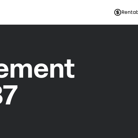
Rentab
nement
87