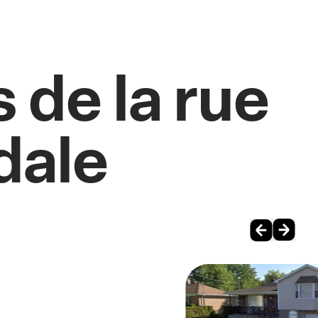
 de la rue
dale