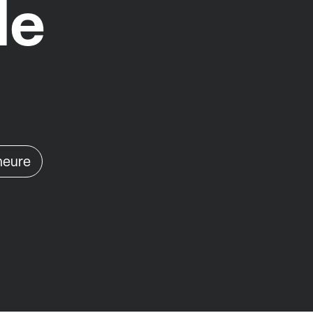
le
'heure