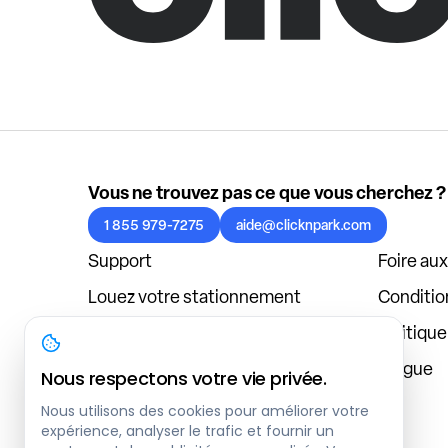
Vous ne trouvez pas ce que vous cherchez ?
1 855 979-7275
aide@clicknpark.com
Support
Foire au
Louez votre stationnement
Condition
Politique de confidentialité
Politiqu
À propos
Blogue
Nous respectons votre vie privée.
Connexion au tableau de bord
Nous utilisons des cookies pour améliorer votre
expérience, analyser le trafic et fournir un