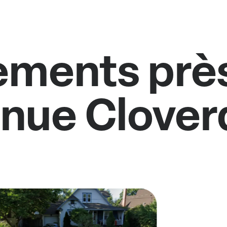
ments près
nue Clover