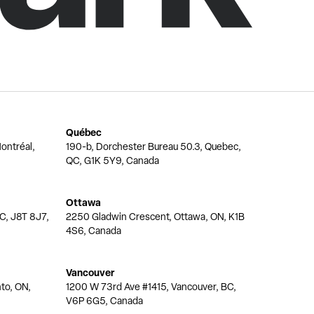
Québec
ontréal,
190-b, Dorchester Bureau 50.3, Quebec,
QC, G1K 5Y9, Canada
Ottawa
QC, J8T 8J7,
2250 Gladwin Crescent, Ottawa, ON, K1B
4S6, Canada
Vancouver
nto, ON,
1200 W 73rd Ave #1415, Vancouver, BC,
V6P 6G5, Canada