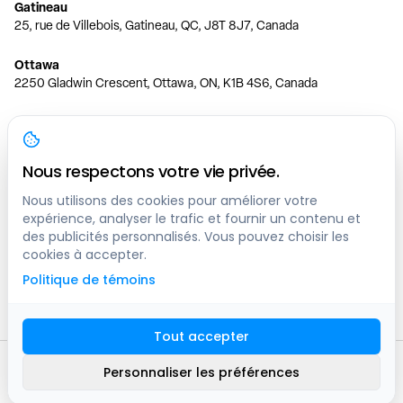
Gatineau
25, rue de Villebois, Gatineau, QC, J8T 8J7, Canada
Ottawa
2250 Gladwin Crescent, Ottawa, ON, K1B 4S6, Canada
Toronto
150 Ferrand Dr, 6th Floor, Toronto, ON, M3C 3E5, Canada
Nous respectons votre vie privée.
Vancouver
1200 W 73rd Ave #1415, Vancouver, BC, V6P 6G5, Canada
Nous utilisons des cookies pour améliorer votre
expérience, analyser le trafic et fournir un contenu et
des publicités personnalisés. Vous pouvez choisir les
Calgary
cookies à accepter.
444 5 Ave SW #400 Calgary, AB, T2P 2T8, Canada
Politique de témoins
Edmonton
9373 47 St NW, Edmonton, AB, T6B 2R7, Canada
Tout accepter
© clicknpark
2016 -
2026
Personnaliser les préférences
Plan du site
9413-8757 Quebec inc