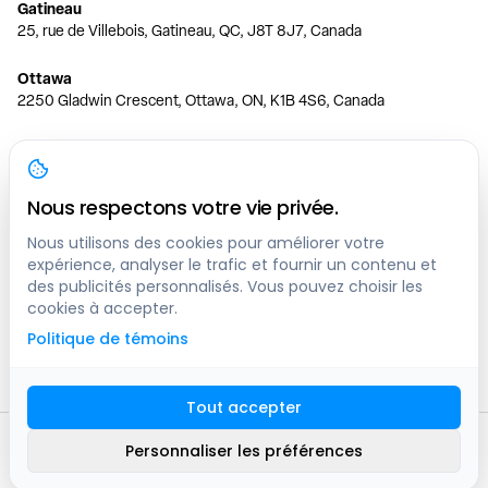
Gatineau
25, rue de Villebois, Gatineau, QC, J8T 8J7, Canada
Ottawa
2250 Gladwin Crescent, Ottawa, ON, K1B 4S6, Canada
Toronto
150 Ferrand Dr, 6th Floor, Toronto, ON, M3C 3E5, Canada
Nous respectons votre vie privée.
Vancouver
1200 W 73rd Ave #1415, Vancouver, BC, V6P 6G5, Canada
Nous utilisons des cookies pour améliorer votre
expérience, analyser le trafic et fournir un contenu et
des publicités personnalisés. Vous pouvez choisir les
Calgary
cookies à accepter.
444 5 Ave SW #400 Calgary, AB, T2P 2T8, Canada
Politique de témoins
Edmonton
9373 47 St NW, Edmonton, AB, T6B 2R7, Canada
Tout accepter
© clicknpark
2016 -
2026
Personnaliser les préférences
Plan du site
9413-8757 Quebec inc