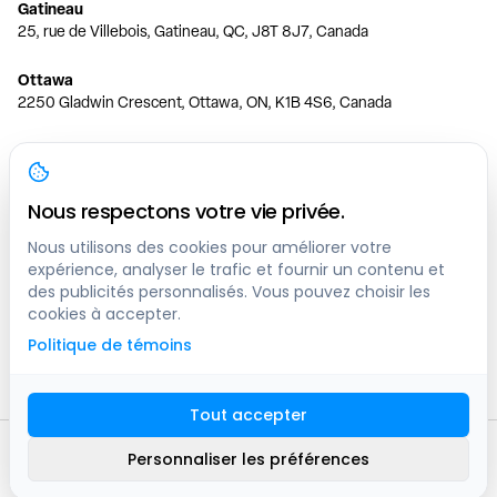
Gatineau
25, rue de Villebois, Gatineau, QC, J8T 8J7, Canada
Ottawa
2250 Gladwin Crescent, Ottawa, ON, K1B 4S6, Canada
Toronto
150 Ferrand Dr, 6th Floor, Toronto, ON, M3C 3E5, Canada
Nous respectons votre vie privée.
Vancouver
1200 W 73rd Ave #1415, Vancouver, BC, V6P 6G5, Canada
Nous utilisons des cookies pour améliorer votre
expérience, analyser le trafic et fournir un contenu et
des publicités personnalisés. Vous pouvez choisir les
Calgary
cookies à accepter.
444 5 Ave SW #400 Calgary, AB, T2P 2T8, Canada
Politique de témoins
Edmonton
9373 47 St NW, Edmonton, AB, T6B 2R7, Canada
Tout accepter
© clicknpark
2016 -
2026
Personnaliser les préférences
Plan du site
9413-8757 Quebec inc