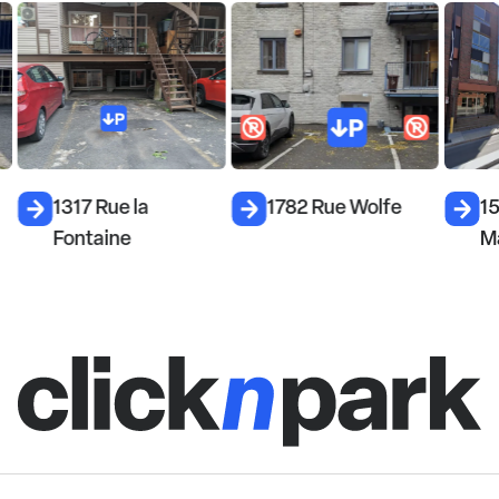
1317 Rue la
1782 Rue Wolfe
1
Fontaine
M