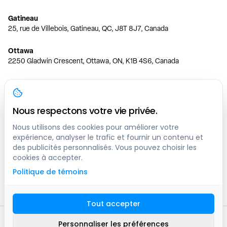
Gatineau
25, rue de Villebois, Gatineau, QC, J8T 8J7, Canada
Ottawa
2250 Gladwin Crescent, Ottawa, ON, K1B 4S6, Canada
Toronto
150 Ferrand Dr, 6th Floor, Toronto, ON, M3C 3E5, Canada
Nous respectons votre vie privée.
Vancouver
1200 W 73rd Ave #1415, Vancouver, BC, V6P 6G5, Canada
Nous utilisons des cookies pour améliorer votre
expérience, analyser le trafic et fournir un contenu et
des publicités personnalisés. Vous pouvez choisir les
Calgary
cookies à accepter.
444 5 Ave SW #400 Calgary, AB, T2P 2T8, Canada
Politique de témoins
Edmonton
9373 47 St NW, Edmonton, AB, T6B 2R7, Canada
Tout accepter
© clicknpark
2016 -
2026
Personnaliser les préférences
Plan du site