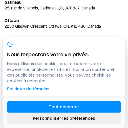
Gatineau
25, rue de Villebois, Gatineau, QC, J8T 8J7, Canada
Ottawa
2250 Gladwin Crescent, Ottawa, ON, K1B 4S6, Canada
Toronto
150 Ferrand Dr, 6th Floor, Toronto, ON, M3C 3E5, Canada
Nous respectons votre vie privée.
Vancouver
1200 W 73rd Ave #1415, Vancouver, BC, V6P 6G5, Canada
Nous utilisons des cookies pour améliorer votre
expérience, analyser le trafic et fournir un contenu et
des publicités personnalisés. Vous pouvez choisir les
Calgary
cookies à accepter.
444 5 Ave SW #400 Calgary, AB, T2P 2T8, Canada
Politique de témoins
Edmonton
9373 47 St NW, Edmonton, AB, T6B 2R7, Canada
Tout accepter
© clicknpark
2016 -
2026
Personnaliser les préférences
Plan du site
9413-8757 Quebec inc