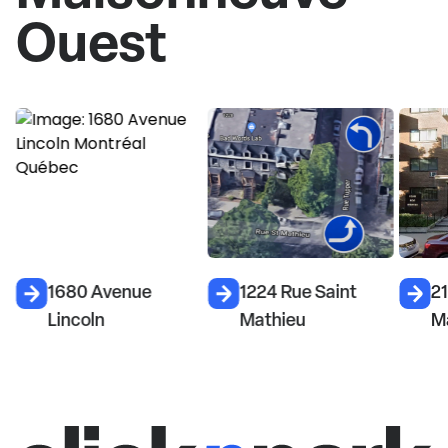
Ouest
1680 Avenue
1224 Rue Saint
21
Lincoln
Mathieu
M