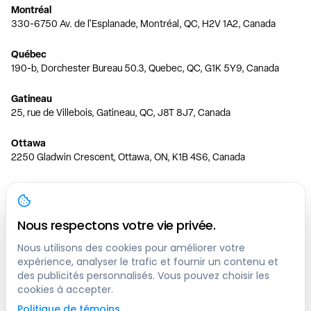
Montréal
330-6750 Av. de l'Esplanade, Montréal, QC, H2V 1A2, Canada
Québec
190-b, Dorchester Bureau 50.3, Quebec, QC, G1K 5Y9, Canada
Gatineau
25, rue de Villebois, Gatineau, QC, J8T 8J7, Canada
Ottawa
2250 Gladwin Crescent, Ottawa, ON, K1B 4S6, Canada
Toronto
150 Ferrand Dr, 6th Floor, Toronto, ON, M3C 3E5, Canada
Nous respectons votre vie privée.
Vancouver
1200 W 73rd Ave #1415, Vancouver, BC, V6P 6G5, Canada
Nous utilisons des cookies pour améliorer votre
expérience, analyser le trafic et fournir un contenu et
des publicités personnalisés. Vous pouvez choisir les
Calgary
cookies à accepter.
444 5 Ave SW #400 Calgary, AB, T2P 2T8, Canada
Politique de témoins