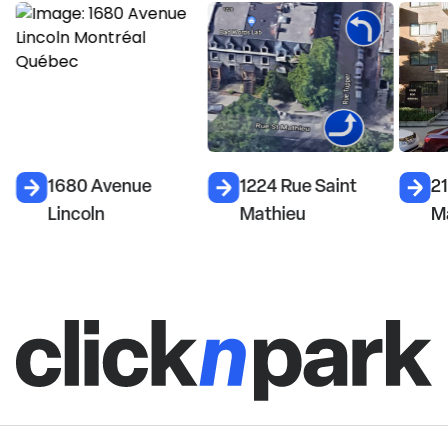
1680 Avenue
1224 Rue Saint
21
Lincoln
Mathieu
M