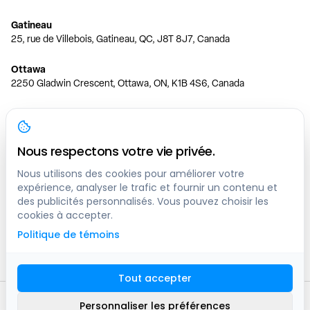
Gatineau
25, rue de Villebois, Gatineau, QC, J8T 8J7, Canada
Ottawa
2250 Gladwin Crescent, Ottawa, ON, K1B 4S6, Canada
Toronto
150 Ferrand Dr, 6th Floor, Toronto, ON, M3C 3E5, Canada
Nous respectons votre vie privée.
Vancouver
1200 W 73rd Ave #1415, Vancouver, BC, V6P 6G5, Canada
Nous utilisons des cookies pour améliorer votre
expérience, analyser le trafic et fournir un contenu et
des publicités personnalisés. Vous pouvez choisir les
Calgary
cookies à accepter.
444 5 Ave SW #400 Calgary, AB, T2P 2T8, Canada
Politique de témoins
Edmonton
9373 47 St NW, Edmonton, AB, T6B 2R7, Canada
Tout accepter
© clicknpark
2016 -
2026
Personnaliser les préférences
Plan du site