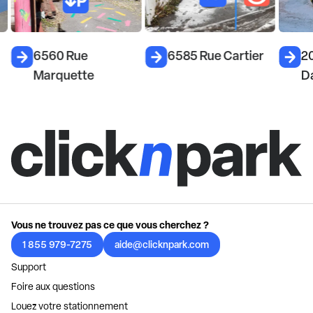
6560 Rue
6585 Rue Cartier
2
Marquette
D
Vous ne trouvez pas ce que vous cherchez ?
1 855 979-7275
aide@clicknpark.com
Support
Foire aux questions
Louez votre stationnement