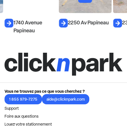
1740 Avenue
2250 Av Papineau
2
Papineau
Vous ne trouvez pas ce que vous cherchez ?
1 855 979-7275
aide@clicknpark.com
Support
Foire aux questions
Louez votre stationnement