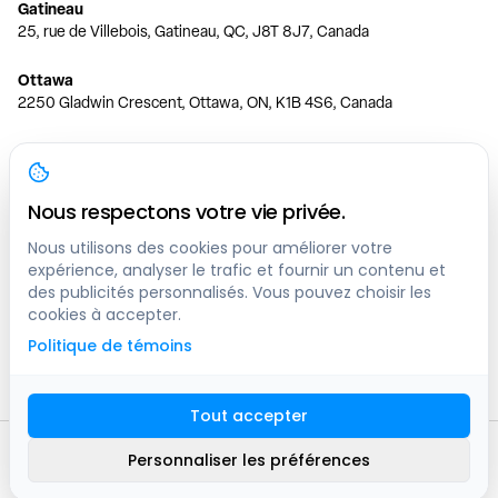
Gatineau
25, rue de Villebois, Gatineau, QC, J8T 8J7, Canada
Ottawa
2250 Gladwin Crescent, Ottawa, ON, K1B 4S6, Canada
Toronto
150 Ferrand Dr, 6th Floor, Toronto, ON, M3C 3E5, Canada
Nous respectons votre vie privée.
Vancouver
1200 W 73rd Ave #1415, Vancouver, BC, V6P 6G5, Canada
Nous utilisons des cookies pour améliorer votre
expérience, analyser le trafic et fournir un contenu et
des publicités personnalisés. Vous pouvez choisir les
Calgary
cookies à accepter.
444 5 Ave SW #400 Calgary, AB, T2P 2T8, Canada
Politique de témoins
Edmonton
9373 47 St NW, Edmonton, AB, T6B 2R7, Canada
Tout accepter
© clicknpark
2016 -
2026
Personnaliser les préférences
Plan du site
9413-8757 Quebec inc