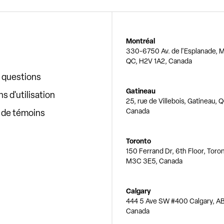
Montréal
330-6750 Av. de l'Esplanade, M
QC, H2V 1A2, Canada
x questions
Gatineau
s d'utilisation
25, rue de Villebois, Gatineau, 
Canada
e de témoins
Toronto
150 Ferrand Dr, 6th Floor, Toro
M3C 3E5, Canada
Calgary
444 5 Ave SW #400 Calgary, AB
Canada