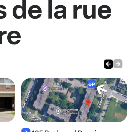
 de la rue
re