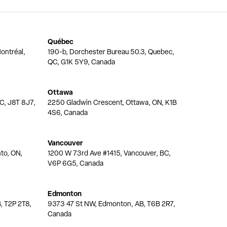
Québec
ontréal,
190-b, Dorchester Bureau 50.3, Quebec,
QC, G1K 5Y9, Canada
Ottawa
QC, J8T 8J7,
2250 Gladwin Crescent, Ottawa, ON, K1B
4S6, Canada
Vancouver
nto, ON,
1200 W 73rd Ave #1415, Vancouver, BC,
V6P 6G5, Canada
Edmonton
, T2P 2T8,
9373 47 St NW, Edmonton, AB, T6B 2R7,
Canada