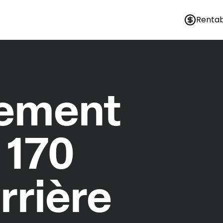
Rentab
nement
 170
rrière