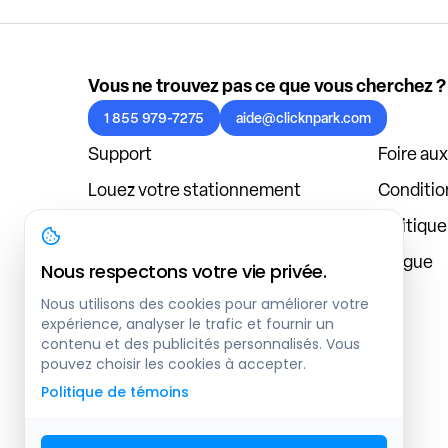
Vous ne trouvez pas ce que vous cherchez ?
1 855 979-7275
aide@clicknpark.com
Support
Foire au
Louez votre stationnement
Condition
Politique de confidentialité
Politiqu
À propos
Blogue
Nous respectons votre vie privée.
Connexion au tableau de bord
Nous utilisons des cookies pour améliorer votre
expérience, analyser le trafic et fournir un
contenu et des publicités personnalisés. Vous
pouvez choisir les cookies à accepter.
Politique de témoins