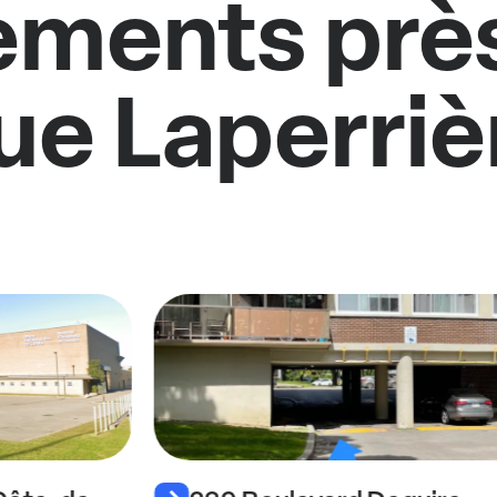
ments près
ue Laperriè