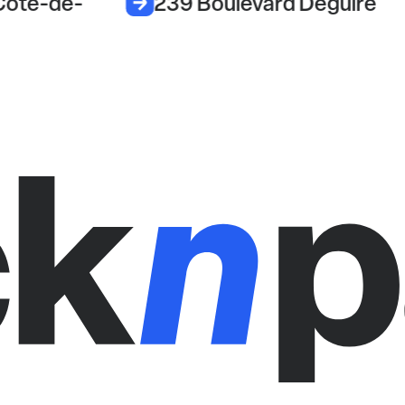
Côte-de-
239 Boulevard Deguire