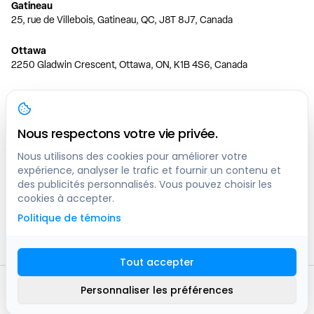
Gatineau
25, rue de Villebois, Gatineau, QC, J8T 8J7, Canada
Ottawa
2250 Gladwin Crescent, Ottawa, ON, K1B 4S6, Canada
Toronto
150 Ferrand Dr, 6th Floor, Toronto, ON, M3C 3E5, Canada
Nous respectons votre vie privée.
Vancouver
1200 W 73rd Ave #1415, Vancouver, BC, V6P 6G5, Canada
Nous utilisons des cookies pour améliorer votre
expérience, analyser le trafic et fournir un contenu et
des publicités personnalisés. Vous pouvez choisir les
Calgary
cookies à accepter.
444 5 Ave SW #400 Calgary, AB, T2P 2T8, Canada
Politique de témoins
Edmonton
9373 47 St NW, Edmonton, AB, T6B 2R7, Canada
Tout accepter
© clicknpark
2016 -
2026
Personnaliser les préférences
Plan du site
9413-8757 Quebec inc