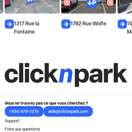
1317 Rue la
1782 Rue Wolfe
1
Fontaine
M
Vous ne trouvez pas ce que vous cherchez ?
1 855 979-7275
aide@clicknpark.com
Support
Foire aux questions