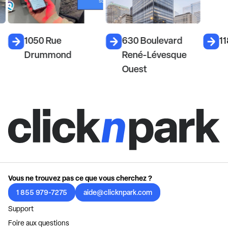
1050 Rue
630 Boulevard
11
Drummond
René-Lévesque
Ouest
Vous ne trouvez pas ce que vous cherchez ?
1 855 979-7275
aide@clicknpark.com
Support
Foire aux questions