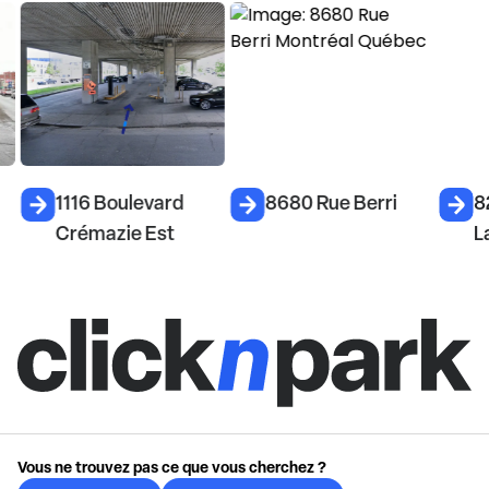
1116 Boulevard
8680 Rue Berri
8
Crémazie Est
L
Vous ne trouvez pas ce que vous cherchez ?