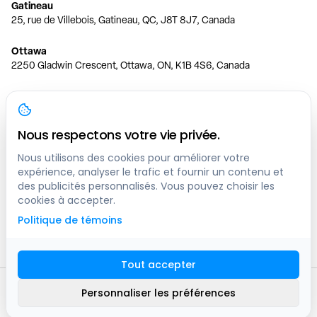
Gatineau
25, rue de Villebois, Gatineau, QC, J8T 8J7, Canada
Ottawa
2250 Gladwin Crescent, Ottawa, ON, K1B 4S6, Canada
Toronto
150 Ferrand Dr, 6th Floor, Toronto, ON, M3C 3E5, Canada
Nous respectons votre vie privée.
Vancouver
1200 W 73rd Ave #1415, Vancouver, BC, V6P 6G5, Canada
Nous utilisons des cookies pour améliorer votre
expérience, analyser le trafic et fournir un contenu et
des publicités personnalisés. Vous pouvez choisir les
Calgary
cookies à accepter.
444 5 Ave SW #400 Calgary, AB, T2P 2T8, Canada
Politique de témoins
Edmonton
9373 47 St NW, Edmonton, AB, T6B 2R7, Canada
Tout accepter
© clicknpark
2016 -
2026
Personnaliser les préférences
Plan du site
9413-8757 Quebec inc