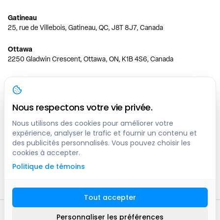
Gatineau
25, rue de Villebois, Gatineau, QC, J8T 8J7, Canada
Ottawa
2250 Gladwin Crescent, Ottawa, ON, K1B 4S6, Canada
Toronto
150 Ferrand Dr, 6th Floor, Toronto, ON, M3C 3E5, Canada
Nous respectons votre vie privée.
Vancouver
1200 W 73rd Ave #1415, Vancouver, BC, V6P 6G5, Canada
Nous utilisons des cookies pour améliorer votre
expérience, analyser le trafic et fournir un contenu et
des publicités personnalisés. Vous pouvez choisir les
Calgary
cookies à accepter.
444 5 Ave SW #400 Calgary, AB, T2P 2T8, Canada
Politique de témoins
Edmonton
9373 47 St NW, Edmonton, AB, T6B 2R7, Canada
Tout accepter
© clicknpark
2016 -
2026
Personnaliser les préférences
Plan du site