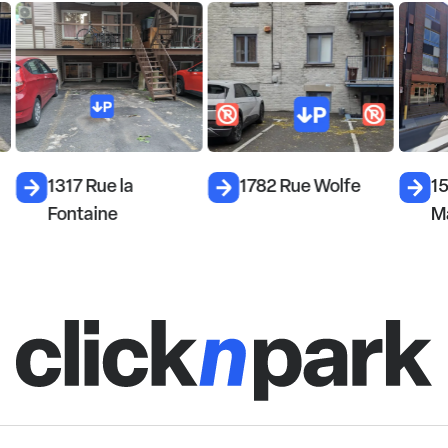
1317 Rue la
1782 Rue Wolfe
1
Fontaine
M