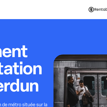
Rentab
ment
tation
erdun
 de métro située sur la