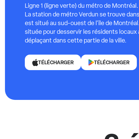
Ligne 1 (ligne verte) du métro de Montréal.
La station de métro Verdun se trouve dans 
est situé au sud-ouest de l'île de Montréal
située pour desservir les résidents locaux 
déplaçant dans cette partie de la ville.
TÉLÉCHARGER
TÉLÉCHARGER