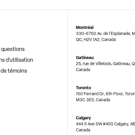
Montréal
330-6750 Av. de l'Esplanade, M
QC, H2V 1A2, Canada
x questions
Gatineau
s d'utilisation
25, rue de Villebois, Gatineau, 
Canada
e de témoins
Toronto
150 Ferrand Dr, 6th Floor, Toro
M3C 3E5, Canada
Calgary
444 5 Ave SW #400 Calgary, AB
Canada