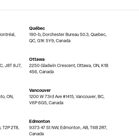
Québec
ontréal,
190-b, Dorchester Bureau 50.3, Quebec,
QC, G1K 5Y9, Canada
Ottawa
QC, J8T 8J7,
2250 Gladwin Crescent, Ottawa, ON, K1B
4S6, Canada
Vancouver
nto, ON,
1200 W 73rd Ave #1415, Vancouver, BC,
V6P 6G5, Canada
Edmonton
, T2P 2T8,
9373 47 St NW, Edmonton, AB, T6B 2R7,
Canada