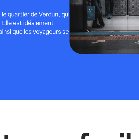
le quartier de Verdun, qui
. Elle est idéalement
ainsi que les voyageurs se