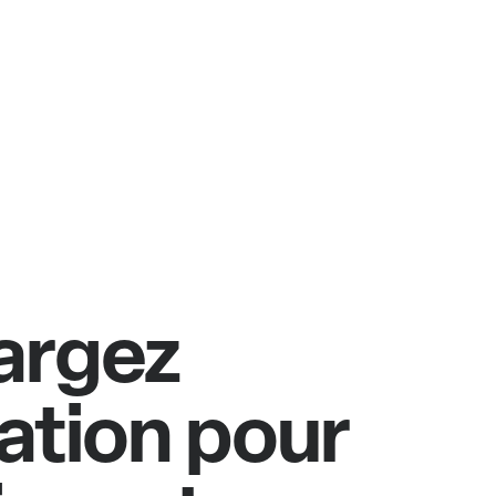
argez
cation pour