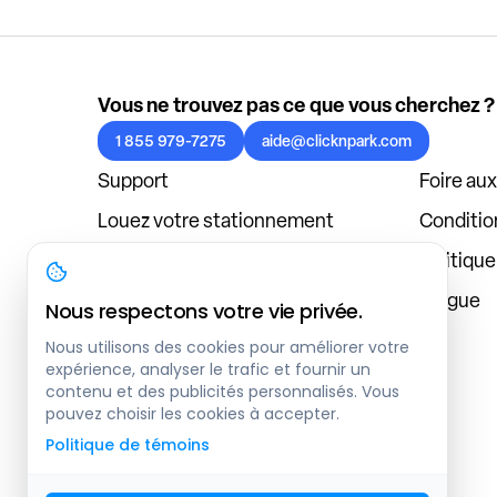
Vous ne trouvez pas ce que vous cherchez ?
1 855 979-7275
aide@clicknpark.com
Support
Foire au
Louez votre stationnement
Condition
Politique de confidentialité
Politiqu
À propos
Blogue
Nous respectons votre vie privée.
Connexion au tableau de bord
Nous utilisons des cookies pour améliorer votre
expérience, analyser le trafic et fournir un
contenu et des publicités personnalisés. Vous
pouvez choisir les cookies à accepter.
Politique de témoins